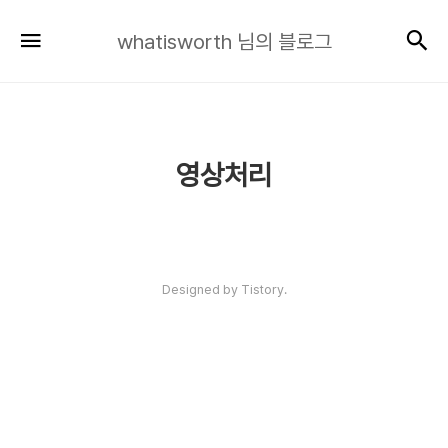
whatisworth
검
메뉴
whatisworth 님의 블로그
님
의
블
로
그
영상처리
인기포스트
Designed by Tistory.
ABOUT
LINK
ADMIN
ME
admin
AI 