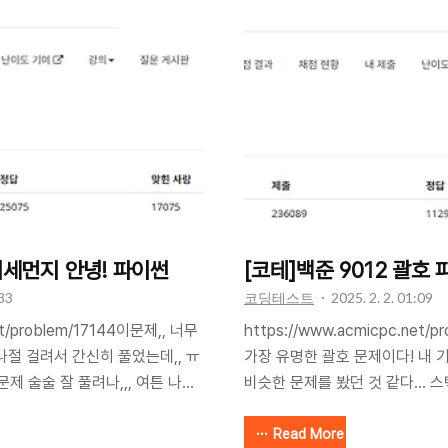
장 처음과 가장 마지막 숫자 배열
map(int,read().split())chess_
수를 두개 짰다.주의할 점은,
range(N):
found를 max값 구하는 함수와 min
chess_map.append(read().rstr
깃값을 다르게 해주어야한다는 점이
range(N-7): window_xs = ch
 미세먼지 안녕! 파이썬
[코테]백준 9012 괄호
:33
코딩테스트
2025. 2. 2. 01:09
et/problem/17144이문제,, 너무
https://www.acmicpc.net
나절 걸려서 간신히 풀었는데,, ㅠ
가장 유명한 괄호 문제이다! 내
 문제 술술 잘 풀려나,,, 여튼 나의
비슷한 문제를 봤던 것 같다... 
지 확산을 bfs로 해결하려고 했던
조로, Last In First Out
 시뮬레이션으로 확산 돌렸는데 기
보면된다. 만약에 코테에 스택 문
Read More