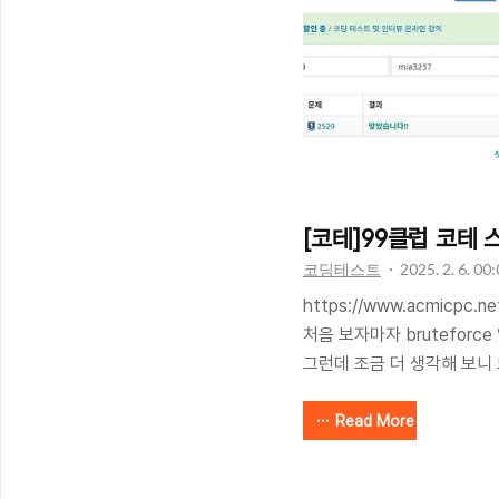
dp 테이블 값으로 설정하는 점
A[1] = 20j = 0: A[0] = 10 
[코테]99클럽 코테 스
코딩테스트
2025. 2. 6. 00
https://www.acmicpc.
처음 보자마자 bruteforc
그런데 조금 더 생각해 보니
부등호에 맞지 않는 숫자배
즉 백트래킹을 사용해야할 것 
Read More
자 부등호를 입력받아서 값을
트래킹 알고리즘을 활용하였다