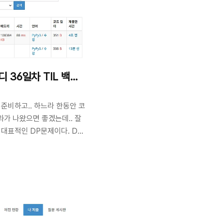
분수열
디 36일차 TIL 백준 1003 피보나치 함수
 준비하고.. 하느라 한동안 코
가 나왔으면 좋겠는데.. 잘
 대표적인 DP문제이다. DP
데, 작은 것을 더해서 큰 것
고 보면 될것 같다. 나는 DP
 처음에는 문제 그대로 피보
는데 시간초과로 실패했다.
ad = sys.stdin.readline
i(n): global zero_cnt,