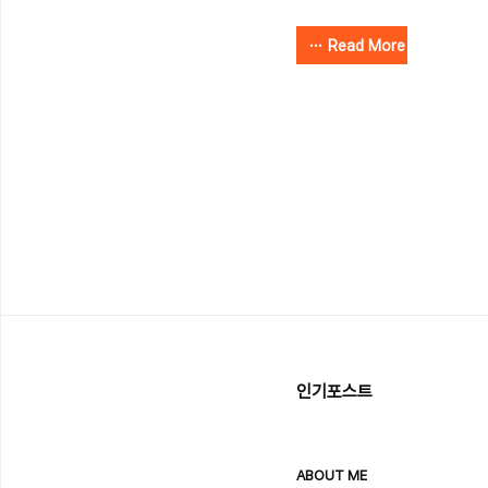
맸던 문제다.. ㅠㅠ 특히 
했어서 막혔던 문제이다... 
Read More
동시 조건은 그냥 범위를 벗
면 되는.. 싱거운 문제였다 ㅠㅠi
sys.stdin.readline N = in
[[0 for _ in range(N)] f
[1,0,-1,0]dy = [0,1,0,-1]d
인기포스트
ABOUT ME