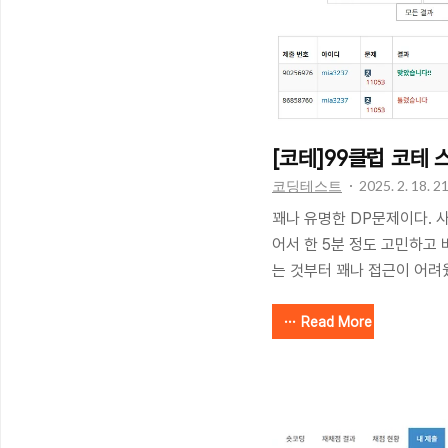
[코테]99클럽 코테 
코딩테스트
2025. 2. 18. 2
꽤나 유명한 DP문제이다. 
어서 한 5분 정도 고민하고 바
는 것부터 꽤나 접근이 어려웠다
마지막으로 하는 증가하는 
다. 그리고 모든 원소는 자
Read More
므로, dp 초기 테이블을 dp 
를 표로 그려보면, 다음과 같다.
01011201210133014201
자기 자신의 dp 테이블 값을