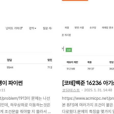
시키는 방향으로 함수를 짜는 바람에
건 append, pop만 쓰면 된다.
기 방향 아이디어는 잘 잡았는데
의 본적이 없다.여튼, 이 문제는
리는 과정에서 공기청정기 위치
택을 따로 정해주는 문제이다. 코
점은,, 진짜 시뮬레이션은 엄청엄청
단할 때 이런식으로 딕셔너리든,
.. 전체 코드는 다음과 같다.! 헷
정의해서 판단용으로 사용하는 문제
.import sys from
드는 다음과 같다. import sysdef 
달팽이 파이썬
[코테]백준 16236 아
0:11
코딩테스트
2025. 1. 31. 14:48
net/problem/1913이 문제는 나선
https://www.acmicpc.net/
제인데, 하우상좌로 이동하는것은
본 BFS에 여러가지 조건이 붙은
게 조건문을 줘야할 지 몰라서 헤
다로웠다.문제의 특징을 몇가지 