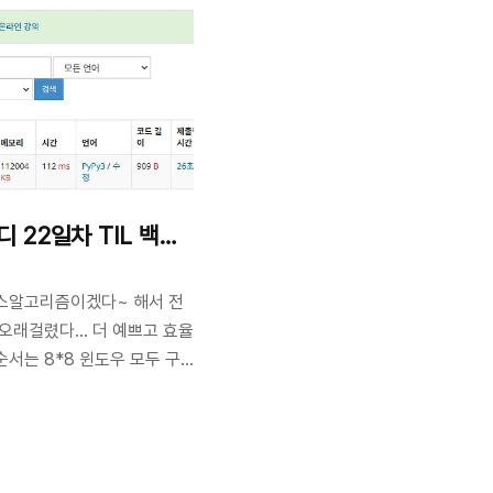
cnt += 1 return 0 ..
디 22일차 TIL 백준 1018 체스판 다시 칠하기
스알고리즘이겠다~ 해서 전
오래걸렸다... 더 예쁘고 효율
서는 8*8 윈도우 모두 구
기 3중 for문으로 모든 윈도
카운트하기최솟값 구하기 인
.내풀이 import sys
M =