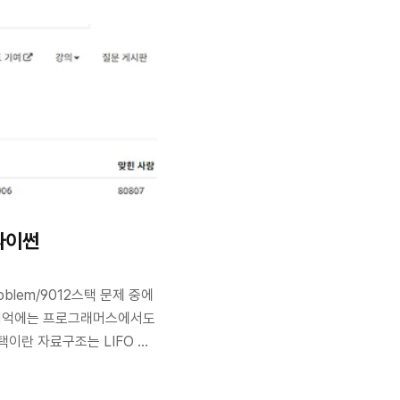
map = []for _ in
ip())windows = []for i in
ess_map[i:i+8] for..
 파이썬
/problem/9012스택 문제 중에
 기억에는 프로그래머스에서도
스택이란 자료구조는 LIFO 구
 구조이다. 파이썬에서는 리스트라고
제가 나온다? 하면 거의 무조