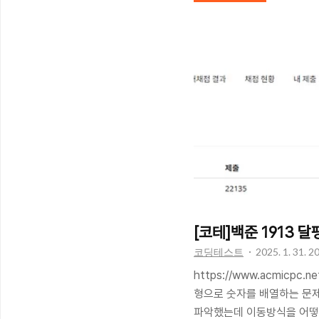
존 graph값을 계속 변화
계속 답이 안나옴 공기청정
테스트케이스 반복문으로 돌
를 초기화 안해줘서... 느낀
꼼꼼해야하구나,,, ㅠㅠㅠ 후.
갈리는 부분은 주석을 달아두었다.
collect..
[코테]백준 1913 
코딩테스트
2025. 1. 31. 2
https://www.acmicpc.
형으로 숫자를 배열하는 문
파악했는데 이동방식을 어떻