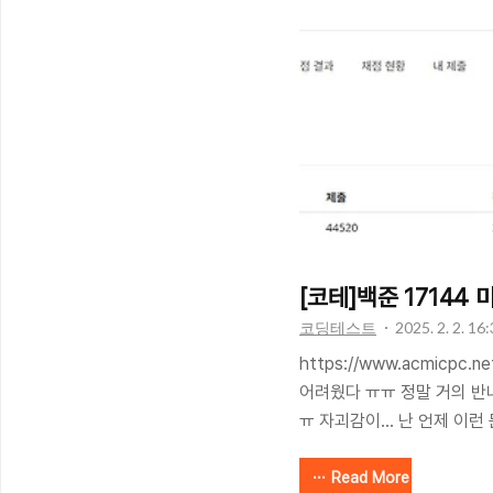
기 때문에 부등호에 맞는 가
을 프린트 해주기 위하여 함
visited 와 global 변수 
값 구하는 함수에 각각 초
다. impor..
[코테]백준 17144
코딩테스트
2025. 2. 2. 16
https://www.acmicpc.n
어려웠다 ㅠㅠ 정말 거의 반
ㅠ 자괴감이... 난 언제 이런
패착은 두 가지였다. 미세먼
것간신히 정신줄 잡고 그냥
Read More