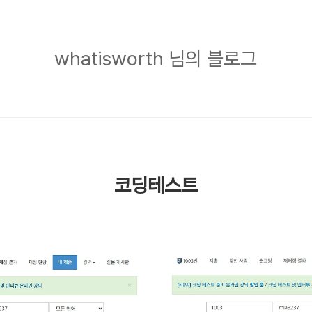
whatisworth
whatisworth 님의 블로그
님
의
블
로
그
코딩테스트