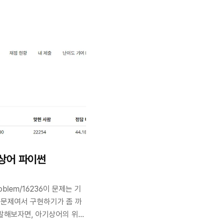
.! 다른 내장 함수 쓰는거는 거
 짝이 맞는지 확인해주는 빈 스
테 식 문제풀이는 뭔가를 판
 리스트든 새로운 자료구조를
가 많은것 같다... 전체 코
is_vps(str..
기상어 파이썬
problem/16236이 문제는 기
 문제여서 구현하기가 좀 까
말해보자면, 아기상어의 위치