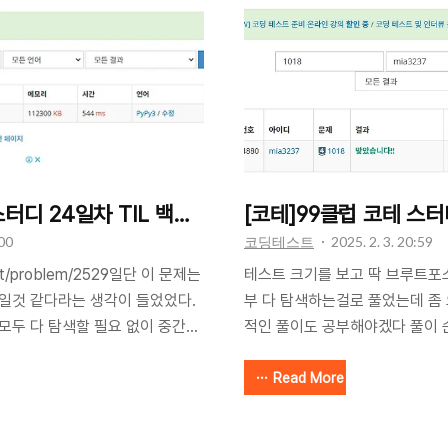
화식을 세우면 끝난다. i = 1,
one_cnt if n == 0: zero_
dp = [1,..
터디 24일차 TIL 백준 2529 부등호
[코테]99클럽 코테 스터
:00
코딩테스트
2025. 2. 3. 20:59
net/problem/2529일단 이 문제는
테스트 크기를 보고 딱 브루트포
e 일것 같다라는 생각이 들었었다.
부 다 탐색하는걸로 풀었는데 좀 
 모두 다 탐색할 필요 없이 중간에
적인 풀이도 공부해야겠다 풀이 순
열이 나온다면 멈추는 알고리즘,
하기 정답 체스판 2가지 구현해놓
같다는 생각이 들었다..! 먼저 문
우에 대하여 정답과 다른 문자 
Read More
 비교하는 로직을 하나 짜고, 백
데, 조금 더 예쁜 풀이도 찾아보았다.
..!최댓값, 최솟값만 구하면 되
read = sys.stdin.readline N, 