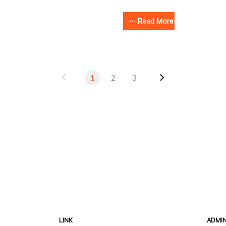
계속 중앙인 1에서부터 시작하려고
를 구하고 그 자리를 0으로 초
ㅠㅠ 전체 코드는 다음과 같다. 이
(BFS)와 물고기를 먹으면서 크
Read More
어나지 않는지, 0이 아닌지만 주
성해주기 BFS에서 먹은 물고기의
mport sys read =
장해서 정렬하기 가 있다. 특히 
t(read())M = int(read())arr =
포인트인데, 나는 처음에 BFS로
이
다
or _ in range(N)]# 하우상좌dx =
에 있는 물고기, 제일 왼쪽에 있
1
2
3
ir = 0num = N ** 2x..
다. "거리가 가까운 물고기가 많다
전
음
그러한 물고기가 여러마리라면, 
먹는다."이 부분을 어떻게 구현하
LINK
ADMI