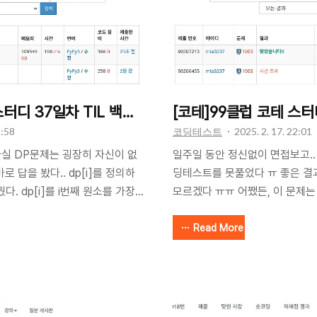
스터디 37일차 TIL 백준 11053 가장 긴 증가하는 부
[코테]99클럽 코테 스터
1:58
코딩테스트
2025. 2. 17. 22:01
사실 DP문제는 굉장히 자신이 없
일주일 동안 정신없이 면접보고..
로 답을 봤다.. dp[i]를 정의하
딩테스트를 못풀었다 ㅠ 좋은 결과
. dp[i]를 i번째 원소를 가장
모르겠다 ㅠㅠ 어쨌든, 이 문제는
부분수열의 최대 길이라고 한
문제란, 분할정복과 비슷한 개념인
기 자신을 부분수열로 가질 수 있으
을 구한다? 느낌이다. 점화식이라
Read More
= [1] * N으로 잡을 수 있다. 예제
문제를 한번도 풀어본적이 없어서
 인덱스 iA[i]dp[i] 초기값
나치 함수를 짜서 카운트만 해봤
5501 이전 dp 테이블 값 + 1 과
다음은 실패한 코드. import sys re
 비교했을 때 큰 값을 현재 자신의
T = int(read()) def fibonacc